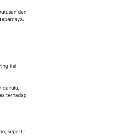
eputusan dan
tepercaya.
ing kali
 dahulu,
as terhadap
n, seperti: