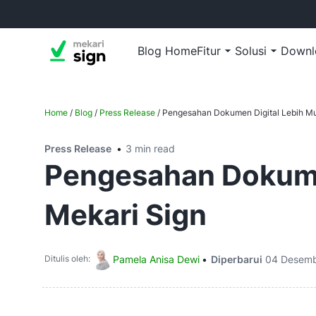
Blog Home
Fitur
Solusi
Downl
Home
/
Blog
/
Press Release
/
Pengesahan Dokumen Digital Lebih M
Press Release
3 min read
Pengesahan Dokume
Mekari Sign
Pamela Anisa Dewi
Diperbarui
04 Desemb
Ditulis oleh: