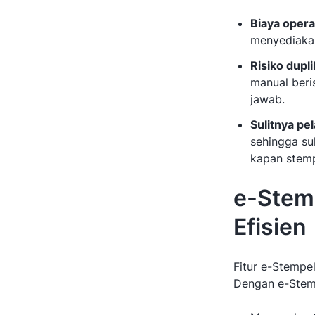
Biaya opera
menyediakan
Risiko dupl
manual beri
jawab.
Sulitnya pe
sehingga su
kapan stemp
e-Stemp
Efisien
Fitur e-Stempe
Dengan e-Stem