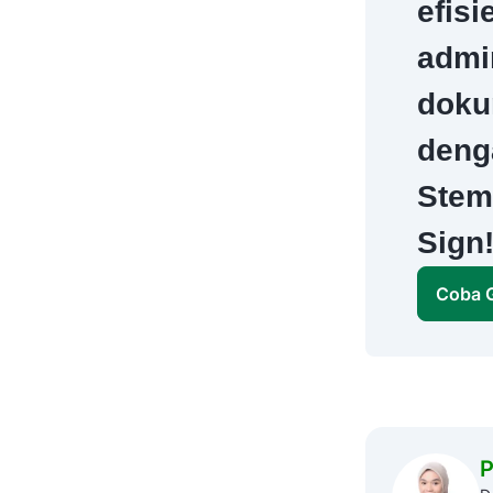
efisi
admi
doku
denga
Stem
Sign
Coba G
P