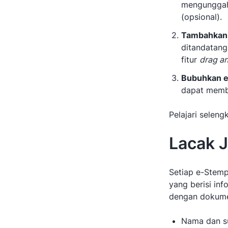
mengunggah
(opsional).
Tambahka
ditandatan
fitur
drag a
Bubuhkan e
dapat memb
Pelajari selen
Lacak 
Setiap e-Stem
yang berisi in
dengan dokumen
Nama dan su