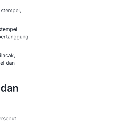
 stempel,
 stempel
 bertanggung
lacak,
el dan
 dan
ersebut.