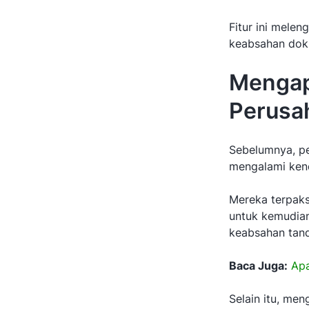
Fitur ini mele
keabsahan doku
Mengap
Perusa
Sebelumnya, pe
mengalami ken
Mereka terpaks
untuk kemudian
keabsahan tanda
Baca Juga:
Apa
Selain itu, me