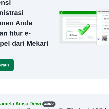
ensi
nistrasi
men Anda
n fitur e-
pel dari Mekari
!
ratis
amela Anisa Dewi
Author