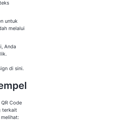
teks
n untuk
ah melalui
i, Anda
ik.
gn di sini.
tempel
n QR Code
 terkait
melihat: