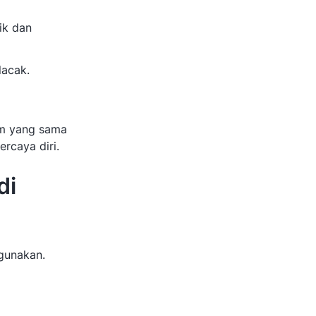
ik dan
lacak.
um yang sama
rcaya diri.
di
gunakan.