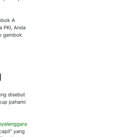
embok A
a PKI, Anda
o gembok
I
ang disebut
ukup pahami
nyelenggara
capil” yang