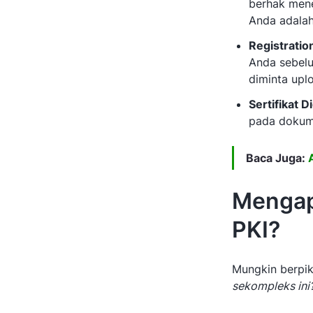
berhak mene
Anda adalah 
Registratio
Anda sebelu
diminta uplo
Sertifikat Di
pada dokum
Baca Juga:
Mengap
PKI?
Mungkin berpiki
sekompleks ini