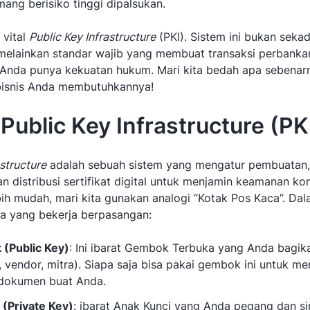
ang berisiko tinggi dipalsukan.
 vital
Public Key Infrastructure
(PKI). Sistem ini bukan sekada
melainkan standar wajib yang membuat transaksi perbanka
l Anda punya kekuatan hukum. Mari kita bedah apa sebenarn
isnis Anda membutuhkannya!
 Public Key Infrastructure (PK
astructure
adalah sebuah sistem yang mengatur pembuatan,
n distribusi sertifikat digital untuk menjamin keamanan ko
bih mudah, mari kita gunakan analogi “Kotak Pos Kaca”. Dal
a yang bekerja berpasangan:
k (Public Key)
: Ini ibarat Gembok Terbuka yang Anda bagi
, vendor, mitra). Siapa saja bisa pakai gembok ini untuk m
 dokumen buat Anda.
 (Private Key)
: ibarat Anak Kunci yang Anda pegang dan s