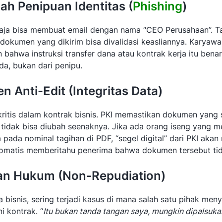
ah Penipuan Identitas (
Phishing
)
 saja bisa membuat email dengan nama “CEO Perusahaan”. T
 dokumen yang dikirim bisa divalidasi keasliannya. Karyawa
 bahwa instruksi transfer dana atau kontrak kerja itu bena
da, bukan dari penipu.
n Anti-Edit (Integritas Data)
g kritis dalam kontrak bisnis. PKI memastikan dokumen yang
 tidak bisa diubah seenaknya. Jika ada orang iseng yang 
 pada nominal tagihan di PDF, “segel digital” dari PKI akan 
omatis memberitahu penerima bahwa dokumen tersebut tida
an Hukum (Non-Repudiation)
bisnis, sering terjadi kasus di mana salah satu pihak meny
 kontrak. “
Itu bukan tanda tangan saya, mungkin dipalsuka