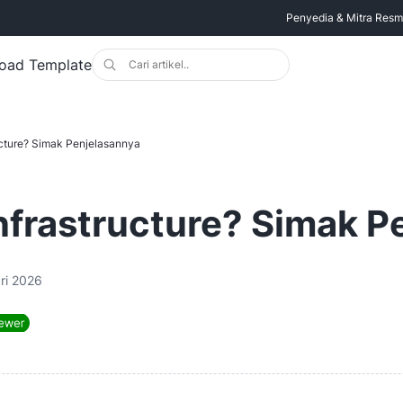
Penyedia & Mitra Resmi 
oad Template
ructure? Simak Penjelasannya
Infrastructure? Simak 
ri 2026