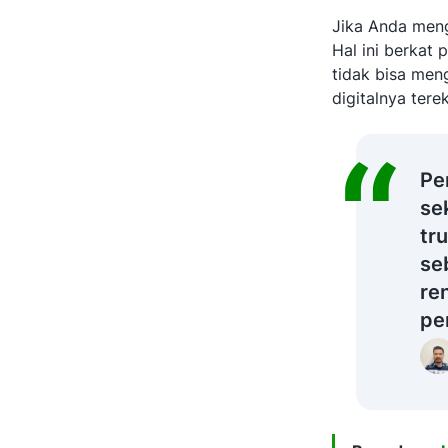
Jika Anda meng
Hal ini berkat
tidak bisa men
digitalnya tere
Pe
se
tr
se
re
pe