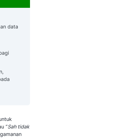
an data
bagi
n,
pada
untuk
au “
Sah tidak
engamanan