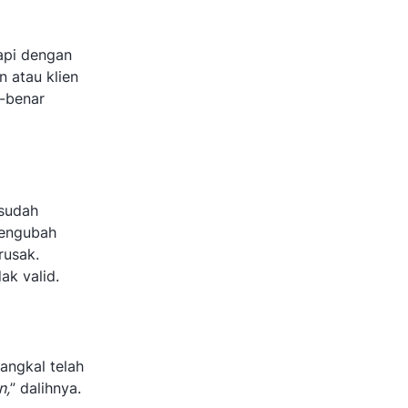
api dengan
n atau klien
r-benar
 sudah
mengubah
rusak.
k valid.
angkal telah
n,
” dalihnya.