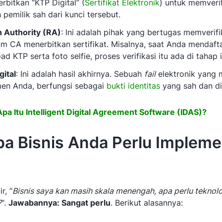
rbitkan “KTP Digital” (
Sertifikat Elektronik
) untuk memveri
pemilik sah dari kunci tersebut.
n Authority (RA)
: Ini adalah pihak yang bertugas memverifi
m CA menerbitkan sertifikat. Misalnya, saat Anda mendaft
ad KTP serta foto selfie, proses verifikasi itu ada di tahap i
gital
: Ini adalah hasil akhirnya. Sebuah
fail
elektronik yang
en Anda, berfungsi sebagai
bukti identitas
yang sah dan di
Apa Itu Intelligent Digital Agreement Software (IDAS)?
a Bisnis Anda Perlu Impleme
r, “
Bisnis saya kan masih skala menengah, apa perlu teknol
?
“.
Jawabannya: Sangat perlu
. Berikut alasannya: