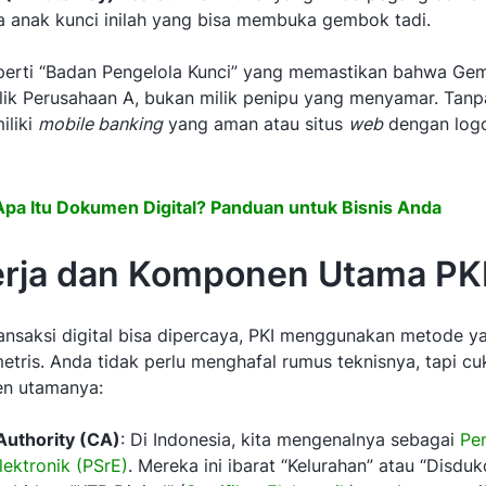
a anak kunci inilah yang bisa membuka gembok tadi.
seperti “Badan Pengelola Kunci” yang memastikan bahwa G
lik Perusahaan A, bukan milik penipu yang menyamar. Tanp
iliki
mobile banking
yang aman atau situs
web
dengan log
Apa Itu Dokumen Digital? Panduan untuk Bisnis Anda
erja dan Komponen Utama PK
ansaksi digital bisa dipercaya, PKI menggunakan metode y
etris. Anda tidak perlu menghafal rumus teknisnya, tapi c
n utamanya:
 Authority (CA)
: Di Indonesia, kita mengenalnya sebagai
Pe
Elektronik (PSrE)
. Mereka ini ibarat “Kelurahan” atau “Disduk