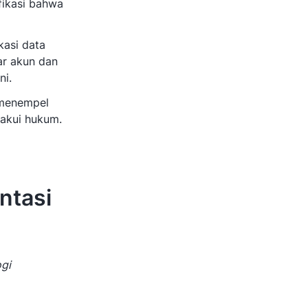
fikasi bahwa
kasi data
ar akun dan
ni.
 menempel
akui hukum.
ntasi
ogi