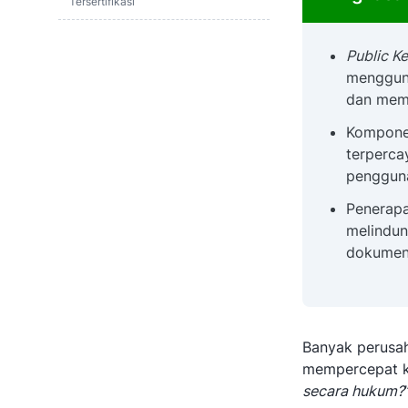
Tersertifikasi
2. Website Aman (HTTPS)
Public Ke
3. Email Kantor yang Aman
mengguna
dan mema
FAQ Seputar Public Key Infrastructure
Kompone
terpercay
penggun
Penerapa
melindun
dokumen 
Banyak perusah
mempercepat ke
secara hukum?