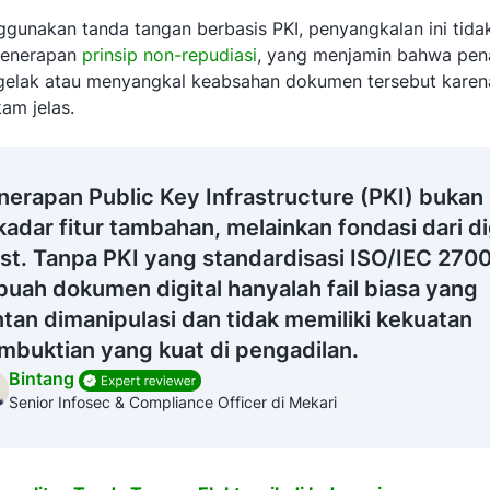
gunakan tanda tangan berbasis PKI, penyangkalan ini tidak
 penerapan
prinsip non-repudiasi
, yang menjamin bahwa pen
gelak atau menyangkal keabsahan dokumen tersebut karena
kam jelas.
nerapan Public Key Infrastructure (PKI) bukan
kadar fitur tambahan, melainkan fondasi dari di
ust. Tanpa PKI yang standardisasi ISO/IEC 2700
buah dokumen digital hanyalah fail biasa yang
ntan dimanipulasi dan tidak memiliki kekuatan
mbuktian yang kuat di pengadilan.
Bintang
Senior Infosec & Compliance Officer di Mekari