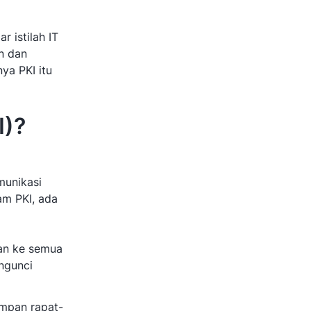
r istilah IT
n dan
ya PKI itu
I)?
munikasi
am PKI, ada
kan ke semua
engunci
impan rapat-