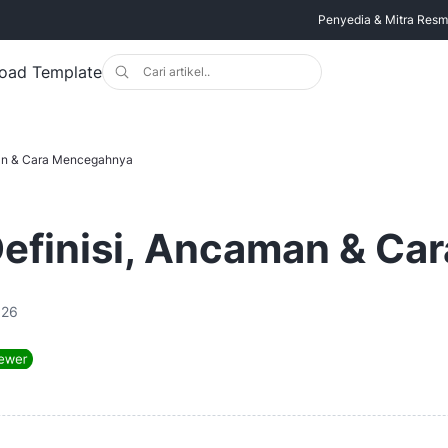
Penyedia & Mitra Resmi 
oad Template
man & Cara Mencegahnya
Definisi, Ancaman & C
026