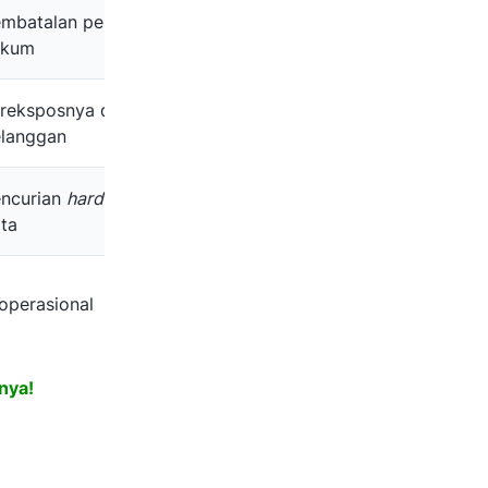
mbatalan perikatan
ukum
reksposnya data
langgan
ncurian
hardware
atau
ta
operasional
nya!