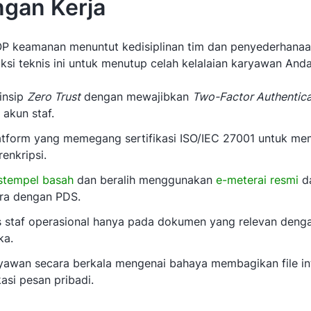
ngan Kerja
keamanan menuntut kedisiplinan tim dan penyederhanaan 
ksi teknis ini untuk menutup celah kelalaian karyawan Anda
insip
Zero Trust
dengan mewajibkan
Two-Factor Authentic
akun staf.
tform yang memegang sertifikasi ISO/IEC 27001 untuk me
enkripsi.
stempel basah
dan beralih menggunakan
e-meterai resmi
da
ra dengan PDS.
s staf operasional hanya pada dokumen yang relevan deng
ka.
yawan secara berkala mengenai bahaya membagikan file in
kasi pesan pribadi.