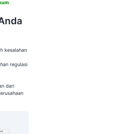
ukum
 Anda
h kesalahan
han regulasi
an dari
erusahaan