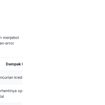
an menjebol
an-error
Dampak Bisnis
ncurian kredensial akun
rhentinya operasional
tal