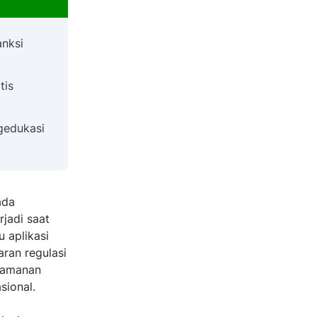
anksi
tis
gedukasi
ada
rjadi saat
u aplikasi
aran regulasi
keamanan
sional.