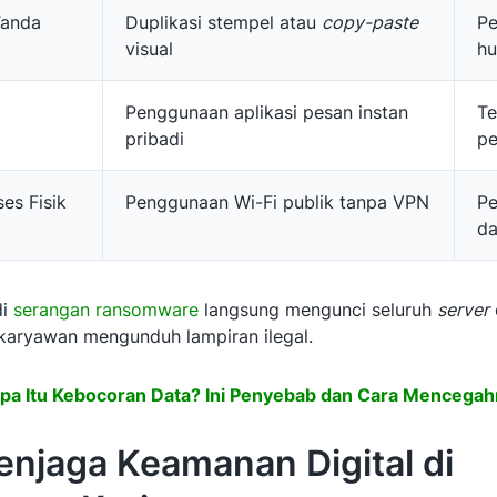
Tanda
Duplikasi stempel atau
copy-paste
Pe
visual
h
Penggunaan aplikasi pesan instan
Te
pribadi
pe
ses Fisik
Penggunaan Wi-Fi publik tanpa VPN
Pe
da
i
serangan ransomware
langsung mengunci seluruh
server
 karyawan mengunduh lampiran ilegal.
pa Itu Kebocoran Data? Ini Penyebab dan Cara Mencegah
njaga Keamanan Digital di