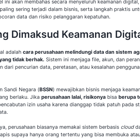
kel ini akan membahas secara menyeluruh keamanan digital, 
ling sering terjadi dalam bisnis, serta langkah praktis un
oran data dan risiko pelanggaran kepatuhan.
ng Dimaksud Keamanan Digita
al adalah
cara perusahaan melindungi data dan sistem aga
yang tidak berhak.
Sistem ini menjaga file, akun, dan peran
n dari pencurian data, peretasan, atau kesalahan pengguna
n Sandi Negara (
BSSN
) mewajibkan bisnis menjaga keaman
yang berlaku. Jika
perusahaan lalai, risikonya
bisa
berupa 
encabutan izin usaha karena dianggap tidak patuh pada s
ata.
ya, perusahaan biasanya memakai sistem berbasis
cloud
d
rlapis supaya hanya orang tertentu yang bisa membuka ata