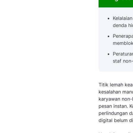
Kelalaian
denda hi
Penerapa
membloki
Peratur
staf non
Titik lemah ke
kesalahan manu
karyawan non-IT
pesan instan. 
perlindungan d
digital belum 