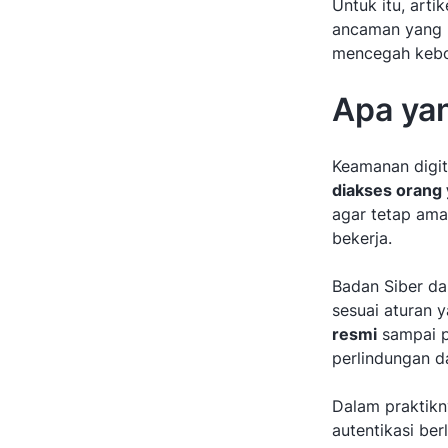
Untuk itu, arti
ancaman yang pa
mencegah keboc
Apa ya
Keamanan digit
diakses orang 
agar tetap ama
bekerja.
Badan Siber da
sesuai aturan 
resmi
sampai p
perlindungan d
Dalam praktikn
autentikasi be