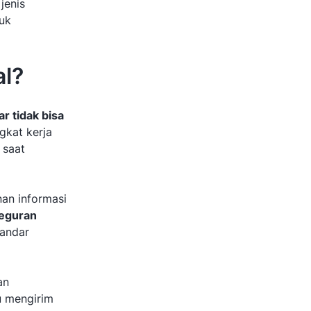
jenis
tuk
l?
r tidak bisa
gkat kerja
 saat
an informasi
teguran
tandar
an
u mengirim