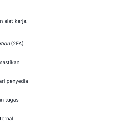
alat kerja.
.
ation
(2FA)
mastikan
ri penyedia
an tugas
ternal