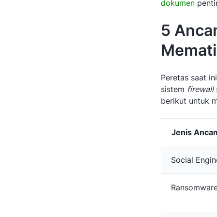
dokumen
penti
5 Anca
Memati
Peretas saat i
sistem
firewall
berikut untuk 
Jenis Anca
Social Engin
Ransomwar