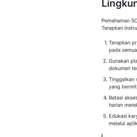
Lingku
Pemahaman SOP 
Terapkan instru
Terapkan pr
pada semua 
Gunakan pla
dokumen ter
Tinggalkan
yang bermit
Batasi akse
harian mere
Edukasi kar
melalui apli