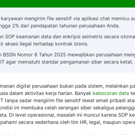
 karyawan mengirim file sensitif via aplikasi chat memicu s
ngga 2% dari pendapatan tahunan perusahaan Anda.
n SOP keamanan data dan enkripsi asimetris secara otoma
r akses ilegal terhadap kontrak bisnis.
an BSSN Nomor 8 Tahun 2025 mewajibkan perusahaan men
-IT agar mematuhi standar pengamanan siber secara ketat.
amanan digital perusahaan bukan pada sistem, melainkan p
sia dalam aktivitas kerja harian. Banyak
kebocoran data
te
 tanpa sadar mengirim file sensitif lewat email pribadi ata
Kondisi ini membuka celah serangan siber sekaligus pelangg
ata. Di level operasional, masalah ini muncul karena SOP 
dipahami secara sederhana oleh tim HR, legal, maupun opera