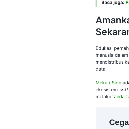
Baca juga:
P
Amanka
Sekara
Edukasi pemaha
manusia dalam o
mendistribusik
data.
Mekari Sign
ad
ekosistem
soft
melalui
tanda ta
Cega