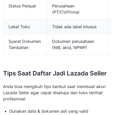
Status Penjual
Perusahaan
P
(PT/CV/Firma)
d
Label Toko
Tidak ada label khusus
A
Syarat Dokumen
Dokumen perusahaan
B
Tambahan
(NIB, akta, NPWP)
k
Tips Saat Daftar Jadi Lazada Seller
Anda bisa mengikuti tips berikut saat membuat akun
Lazada Seller agar cepat disetujui dan toko terlihat
profesional:
Gunakan data & dokumen asli yang valid