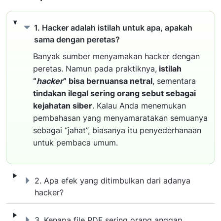
1. Hacker adalah istilah untuk apa,
1. Hacker adalah istilah untuk apa, apakah
sama dengan peretas?
Banyak sumber menyamakan hacker dengan
peretas. Namun pada praktiknya,
istilah
“
hacker
” bisa bernuansa netral
, sementara
tindakan ilegal sering orang sebut sebagai
kejahatan siber
. Kalau Anda menemukan
pembahasan yang menyamaratakan semuanya
sebagai “jahat”, biasanya itu penyederhanaan
untuk pembaca umum.
2. Apa efek yang ditimbulkan dari a
2. Apa efek yang ditimbulkan dari adanya
hacker?
3. Kenapa file PDF sering orang an
3. Kenapa file PDF sering orang anggap