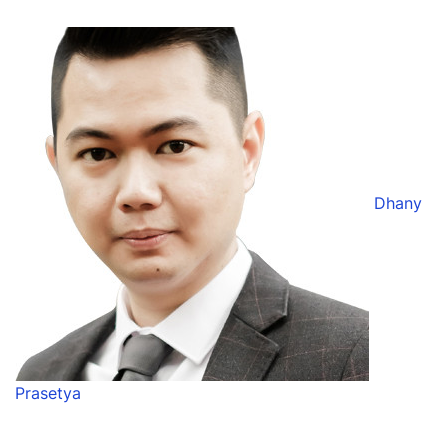
Dhany
Prasetya