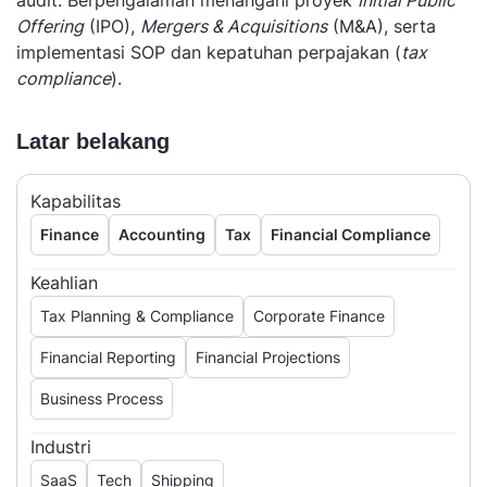
audit. Berpengalaman menangani proyek
Initial Public
Offering
(IPO),
Mergers & Acquisitions
(M&A), serta
implementasi SOP dan kepatuhan perpajakan (
tax
compliance
).
Latar belakang
Kapabilitas
Finance
Accounting
Tax
Financial Compliance
Keahlian
Tax Planning & Compliance
Corporate Finance
Financial Reporting
Financial Projections
Business Process
Industri
SaaS
Tech
Shipping