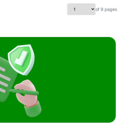
of 9 pages
Pilih ha