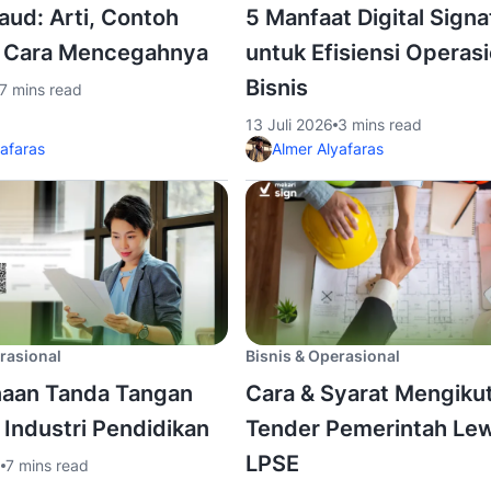
raud: Arti, Contoh
5 Manfaat Digital Signa
& Cara Mencegahnya
untuk Efisiensi Operasi
Bisnis
7 mins read
13 Juli 2026
3 mins read
yafaras
Almer Alyafaras
rasional
Bisnis & Operasional
aan Tanda Tangan
Cara & Syarat Mengikut
i Industri Pendidikan
Tender Pemerintah Le
LPSE
6
7 mins read