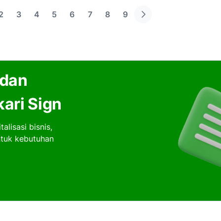
2
3
4
5
6
7
8
9
 dan
kari Sign
lisasi bisnis,
ntuk kebutuhan