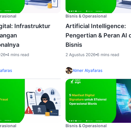
rasional
Bisnis & Operasional
gital: Infrastruktur
Artificial Intelligence:
tangan
Pengertian & Peran AI 
onalnya
Bisnis
026
4 mins read
2 Agustus 2026
6 mins read
yafaras
Almer Alyafaras
rasional
Bisnis & Operasional