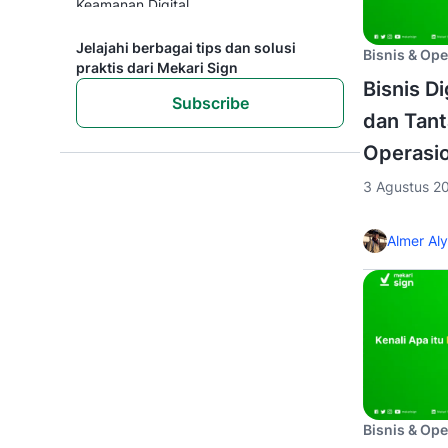
Keamanan Digital
Kepatuhan & Regulasi
Press Release
Jelajahi berbagai tips dan solusi
Bisnis & Ope
Solusi Persetujuan Digital
praktis dari Mekari Sign
Studi Kasus
Bisnis Di
Subscribe
dan Tan
Operasi
3 Agustus 2
Almer Al
Bisnis & Ope