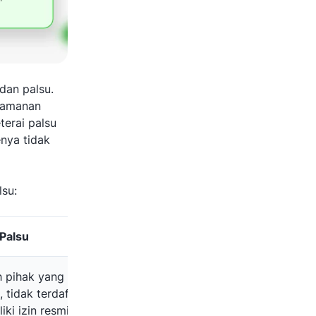
dan palsu.
keamanan
terai palsu
enya tidak
lsu:
Palsu
h pihak yang tidak
 tidak terdaftar, dan
iki izin resmi.