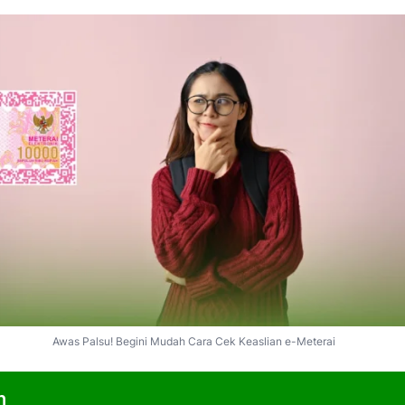
Awas Palsu! Begini Mudah Cara Cek Keaslian e-Meterai
n