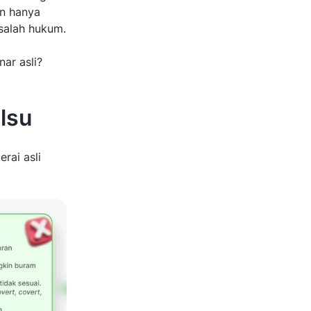
an hanya
salah hukum.
ar asli?
lsu
rai asli