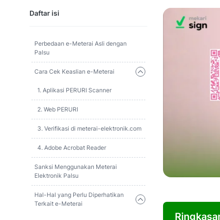
Daftar isi
Perbedaan e-Meterai Asli dengan
Palsu
Cara Cek Keaslian e-Meterai
1. Aplikasi PERURI Scanner
2. Web PERURI
3. Verifikasi di meterai-elektronik.com
4. Adobe Acrobat Reader
Sanksi Menggunakan Meterai
Elektronik Palsu
Hal-Hal yang Perlu Diperhatikan
Terkait e-Meterai
Ringkasa