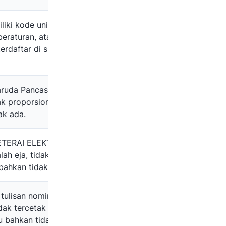
liki kode unik, kode
 beraturan, atau kode
terdaftar di sistem
ruda Pancasila mungkin
ak proporsional, atau
ak ada.
METERAI ELEKTRONIK”
ah eja, tidak tercetak
 bahkan tidak ada.
tulisan nominal
ak tercetak jelas, tidak
u bahkan tidak ada.