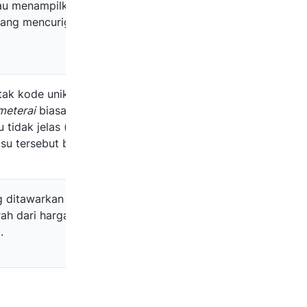
au menampilkan
yang mencurigakan/tidak
etak kode unik dan
meterai
biasanya buruk,
 tidak jelas (jika
e-
su tersebut berupa
 ditawarkan bisa
ah dari harga yang
.