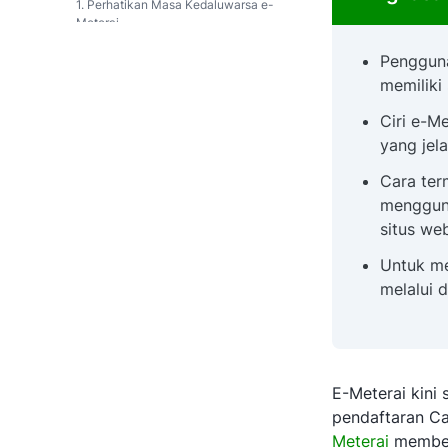
1. Perhatikan Masa Kedaluwarsa e-
Meterai
Pengguna
2. Pastikan e-Meterai Anda Terbaca
dengan Baik
memiliki
3. Bagaimana Jika e-Meterai
Ciri e-M
Dianggap Tidak Valid?
yang jel
Cara ter
mengguna
situs we
Untuk me
melalui 
E-Meterai kini 
pendaftaran Ca
Meterai
memberi