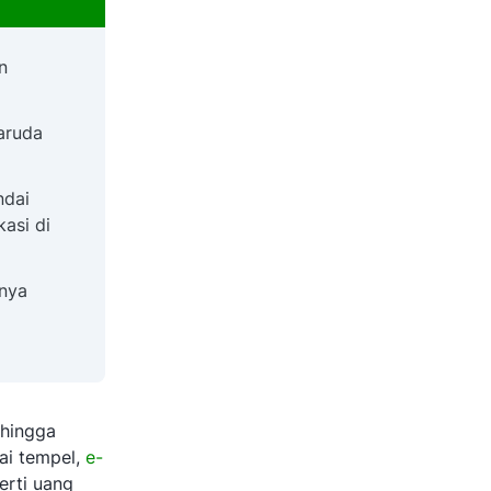
n
Garuda
ndai
asi di
anya
 hingga
ai tempel,
e-
erti uang