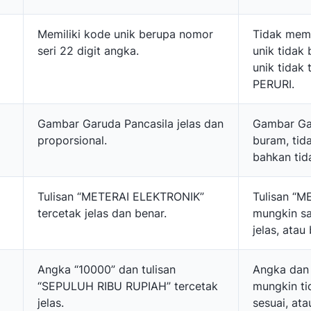
Memiliki kode unik berupa nomor
Tidak memi
seri 22 digit angka.
unik tidak
unik tidak 
PERURI.
Gambar Garuda Pancasila jelas dan
Gambar Ga
proporsional.
buram, tid
bahkan tid
Tulisan “METERAI ELEKTRONIK”
Tulisan “
tercetak jelas dan benar.
mungkin sal
jelas, atau
Angka “10000” dan tulisan
Angka dan 
“SEPULUH RIBU RUPIAH” tercetak
mungkin tid
jelas.
sesuai, ata