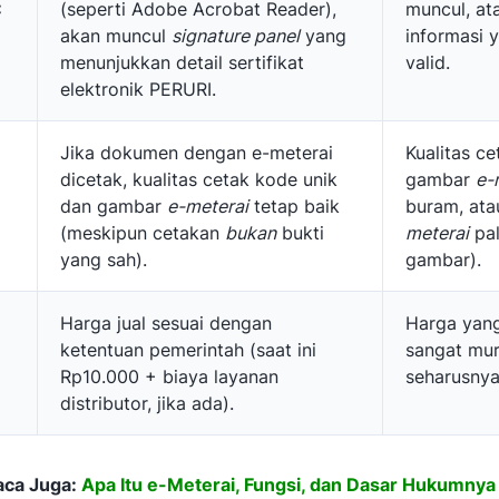
:
(seperti Adobe Acrobat Reader),
muncul, at
akan muncul
signature panel
yang
informasi 
menunjukkan detail sertifikat
valid.
elektronik PERURI.
Jika dokumen dengan e-meterai
Kualitas c
dicetak, kualitas cetak kode unik
gambar
e-
dan gambar
e-meterai
tetap baik
buram, atau
(meskipun cetakan
bukan
bukti
meterai
pal
yang sah).
gambar).
Harga jual sesuai dengan
Harga yang
ketentuan pemerintah (saat ini
sangat mur
Rp10.000 + biaya layanan
seharusnya
distributor, jika ada).
aca Juga:
Apa Itu e-Meterai, Fungsi, dan Dasar Hukumnya