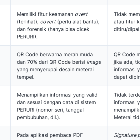
Memiliki fitur keamanan
overt
Tidak memi
(terlihat),
covert
(perlu alat bantu),
atau fitur
dan forensik (hanya bisa dicek
ditiru/dipa
PERURI).
QR Code berwarna merah muda
QR Code mu
dan 70% dari QR Code berisi
image
jika ada, 
yang menyerupai desain meterai
informasi 
tempel.
dapat dipin
Menampilkan informasi yang valid
Tidak terd
dan sesuai dengan data di sistem
informasi y
PERURI (nomor seri, tanggal
menampilk
pembubuhan, dll.).
Meterai tid
Pada aplikasi pembaca PDF
Signature 