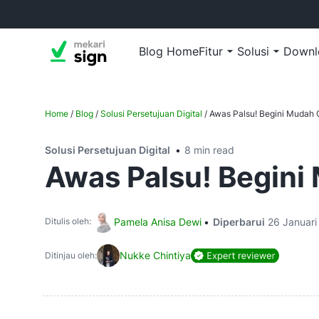
Blog Home
Fitur
Solusi
Downl
Home
/
Blog
/
Solusi Persetujuan Digital
/
Awas Palsu! Begini Mudah 
Solusi Persetujuan Digital
8 min read
Awas Palsu! Begini
Pamela Anisa Dewi
Diperbarui
26 Januari
Ditulis oleh:
Nukke Chintiya
Ditinjau oleh: