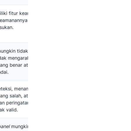
liki fitur keamanan,
 keamanannya mudah
lsukan.
ngkin tidak ada, atau
tidak mengarah ke
yang benar atau tidak
dai.
eteksi, menampilkan
ang salah, atau
an peringatan bahwa e-
ak valid.
panel
mungkin tidak