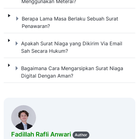
Menggunakan Meterai?
Berapa Lama Masa Berlaku Sebuah 
Berapa Lama Masa Berlaku Sebuah Surat
Penawaran?
Apakah Surat Niaga yang Dikirim V
Apakah Surat Niaga yang Dikirim Via Email
Sah Secara Hukum?
Bagaimana Cara Mengarsipkan Sura
Bagaimana Cara Mengarsipkan Surat Niaga
Digital Dengan Aman?
Fadillah Rafli Anwari
Author